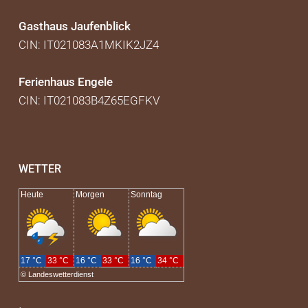
Gasthaus Jaufenblick
CIN: IT021083A1MKIK2JZ4
Ferienhaus Engele
CIN: IT021083B4Z65EGFKV
WETTER
Heute
Morgen
Sonntag
17 °C
33 °C
16 °C
33 °C
16 °C
34 °C
©
Landeswetterdienst