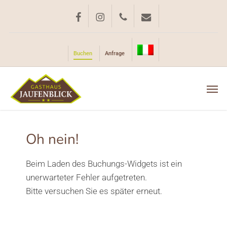
Skip
to
facebook
instagram
phone
email
main
content
Buchen
Anfrage
Men
Oh nein!
Beim Laden des Buchungs-Widgets ist ein
unerwarteter Fehler aufgetreten.
Bitte versuchen Sie es später erneut.