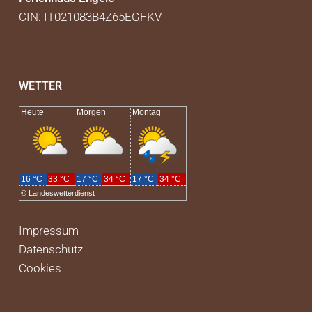
CIN: IT021083B4Z65EGFKV
WETTER
Heute
Morgen
Montag
16 °C
33 °C
17 °C
34 °C
17 °C
34 °C
©
Landeswetterdienst
Impressum
Datenschutz
Cookies