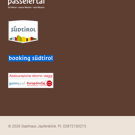
© 2026 Gasthaus Jaufenblick. P.I. 02872100215