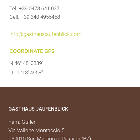
Tel. +39 0473 641 027
Cell. +39 340 4956458
info@gasthausjaufenblick.com
COORDINATE GPS:
N 46
48′ 0839″
o
O 11
13′ 4958″
o
GASTHAUS JAUFENBLICK
Fam. Gufler
Via Vallone Montaccio 5
I-39010 San Martino in Passiria (BZ)